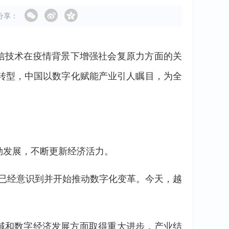
分享：
信技术在疫情背景下增强社会复原力方面的关
转型，中国以数字化赋能产业引人瞩目，为全
勃发展，不断更新经济活力。
盟已经意识到并开始推动数字化变革。今天，越
域和数字经济发展方面取得重大进步，产业结