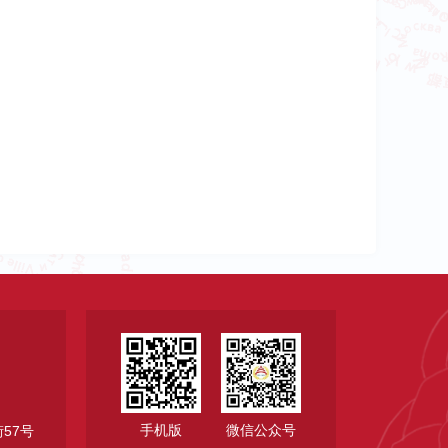
手机版
微信公众号
57号