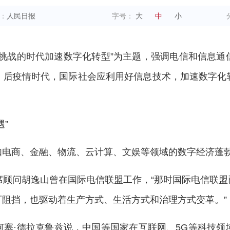
：
人民日报
字号：
大
中
小
满挑战的时代加速数字化转型”为主题，强调电信和信息通
，后疫情时代，国际社会应利用好信息技术，加速数字化
”
如电商、金融、物流、云计算、文娱等领域的数字经济蓬
席顾问胡逸山曾在国际电信联盟工作，“那时国际电信联
阻挡，也驱动着生产方式、生活方式和治理方式变革。”
何塞·德拉克鲁兹说，中国等国家在互联网、5G等科技领