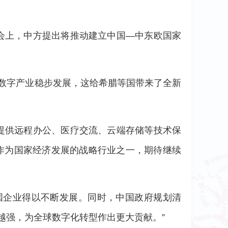
会上，中方提出将推动建立中国—中东欧国家
数字产业稳步发展，这给希腊等国带来了全新
提供远程办公、医疗交流、云端存储等技术保
务作为国家经济发展的战略行业之一，期待继续
国企业得以不断发展。同时，中国政府规划清
越强，为全球数字化转型作出更大贡献。”