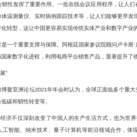
会韧性发挥了重要作用。一批在线会议应用程序，让人们
像体温测量仪、实时病例跟踪技术等，让人们能够更早发现
化转型，这让中国更容易实现传统实体产业和数字产业的
术是一个重要支撑与保障。阿根廷国家参议院顾问卢卡斯·
与国家数字化进程，利用电商平台销售产品，显著提升了
展”
博鳌亚洲论坛2021年年会时认为，全球正面临多个重
向低碳和韧性转变等。
字经济不仅深刻改变了中国人的生产生活方式，也为世界
、人工智能、纳米技术、量子计算机等前沿领域合作，体