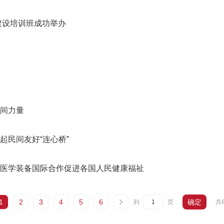
建设培训班成功举办
间力量
起民间友好“连心桥”
医学装备国际合作促进各国人民健康福祉
1
2
3
4
5
6
确定
共
到
页