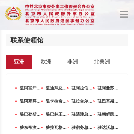
联系使领馆
欧洲
非洲
北美洲
南
亚洲
驻阿富汗伊斯兰共和国大使馆
驻迪拜总领事馆（阿联酋）
驻阿拉伯联合酋长国大使馆
驻阿曼苏丹国大使馆
驻阿塞拜疆共和国大使馆
驻卡拉奇总领事馆（巴基斯坦）
驻拉合尔总领事馆（巴基斯坦）
驻巴基斯坦伊斯兰共和国大使馆
驻巴勒斯坦国办事处
驻巴林王国大使馆
驻清津总领事馆（朝鲜）
驻朝鲜民主主义人民共和国大使馆
驻东帝汶民主共和国大使馆
驻拉瓦格领事馆（菲律宾）
驻宿务总领事馆（菲律宾）
驻达沃总领事馆（菲律宾）