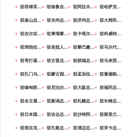
驻菲律宾共和国大使馆
驻格鲁吉亚大使馆
驻阿拉木图总领事馆（哈萨克斯坦）
驻哈萨克斯坦共和国大使馆
驻釜山总领事馆（韩国）
驻光州总领事馆（韩国）
驻济州总领事馆（韩国）
驻大韩民国大使馆
驻吉尔吉斯共和国大使馆
驻柬埔寨王国大使馆
驻卡塔尔国大使馆
驻科威特国大使馆
驻琅勃拉邦总领事馆（老挝）
驻老挝人民民主共和国大使馆
驻黎巴嫩共和国大使馆
驻马尔代夫共和国大使馆
驻哥打基纳巴卢总领事馆（马来西亚）
驻古晋总领事馆（马来西亚）
驻槟城总领事馆（马来西亚）
驻马来西亚大使馆
驻扎门乌德总领事馆（蒙古）
驻蒙古国大使馆
驻孟加拉人民共和国大使馆
驻曼德勒总领事馆（缅甸）
驻缅甸联邦共和国大使馆
驻尼泊尔大使馆
驻大阪总领事馆（日本）
驻福冈总领事馆（日本）
驻名古屋总领事馆（日本）
驻新潟总领事馆（日本）
驻札幌总领事馆（日本）
驻长崎总领事馆（日本）
驻日本国大使馆
驻吉达总领事馆（沙特阿拉伯）
驻沙特阿拉伯王国大使馆
驻斯里兰卡民主社会主义共和国大使馆
驻塔吉克斯坦共和国大使馆
驻孔敬总领事馆（泰国）
驻清迈总领事馆（泰国）
驻宋卡总领事馆（泰国）