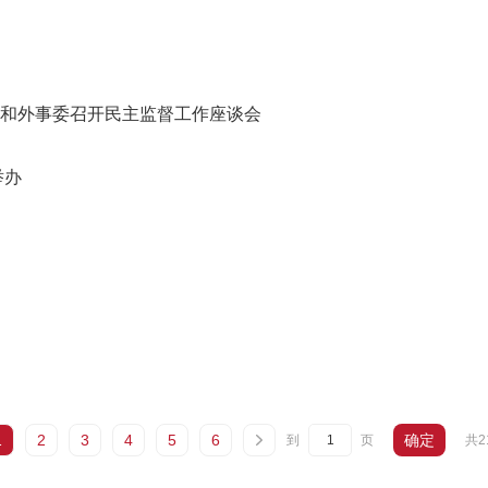
和外事委召开民主监督工作座谈会
举办
1
2
3
4
5
6
确定
共2
到
页