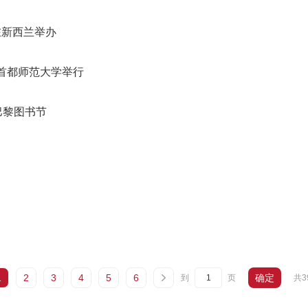
在新西兰举办
首都师范大学举行
巴黎图书节
1
2
3
4
5
6
确定
共3
到
页