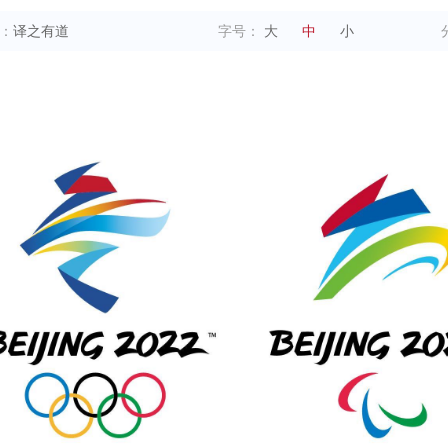
：
译之有道
字号：
大
中
小