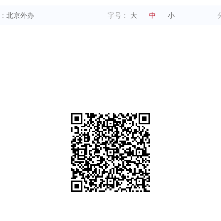
：
北京外办
字号：
大
中
小