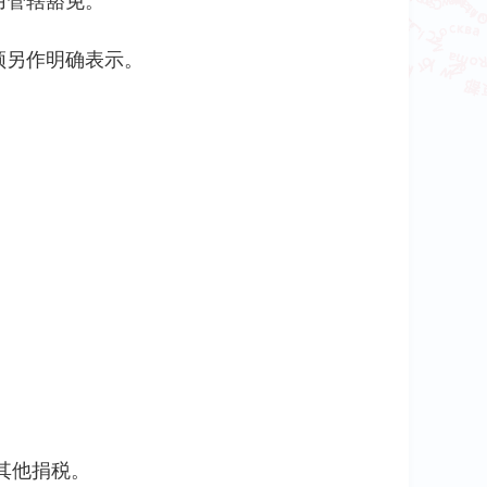
用管辖豁免。
须另作明确表示。
其他捐税。