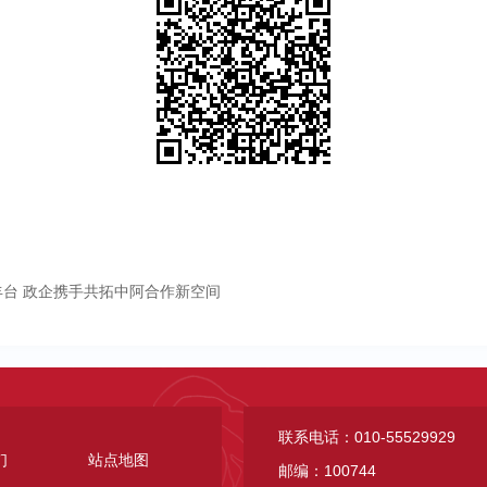
台 政企携手共拓中阿合作新空间
联系电话：010-55529929
们
站点地图
邮编：100744