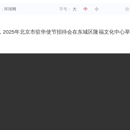
：
环球网
字号：
大
中
小
分
，2025年北京市驻华使节招待会在东城区隆福文化中心