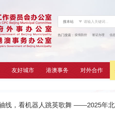
搜本站
疫情防控
签证办理
信
友好城市
港澳事务
对外合作
轴线，看机器人跳英歌舞 ——2025