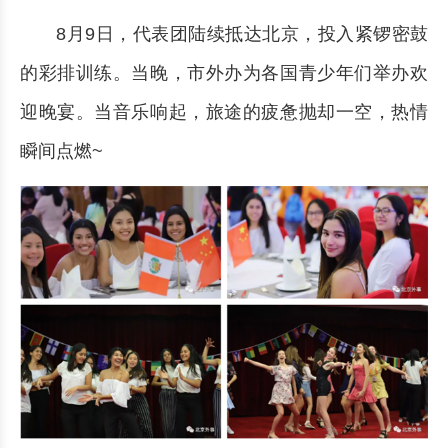
8月9日，代表团陆续抵达北京，投入紧锣密鼓
的彩排训练。当晚，市外办为各国青少年们举办欢
迎晚宴。当音乐响起，旅途的疲惫抛却一空，热情
瞬间点燃~