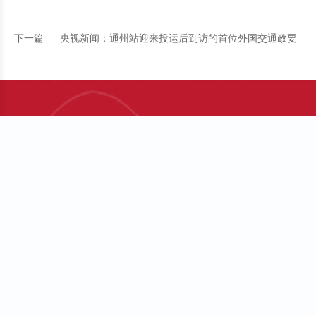
下一篇
央视新闻：通州站迎来投运后到访的首位外国交通政要
手机版
微信公众号
关于我们
站点地图
建议意见
法律声明
联系电话：010-55529929
邮编：100744