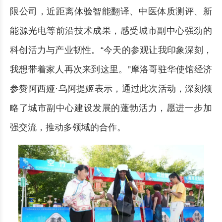
限公司，近距离体验智能翻译、中医体质测评、新
能源光电等前沿技术成果，感受城市副中心强劲的
科创活力与产业韧性。“今天的参观让我印象深刻，
我想带着家人再次来到这里。”摩洛哥驻华使馆经济
参赞阿西娅·乌阿提姬表示，通过此次活动，深刻领
略了城市副中心建设发展的蓬勃活力，愿进一步加
强交流，推动多领域的合作。