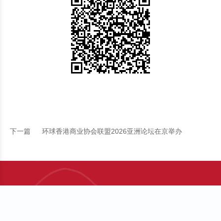
下一篇
环球香港商业协会联盟2026亚洲论坛在京举办