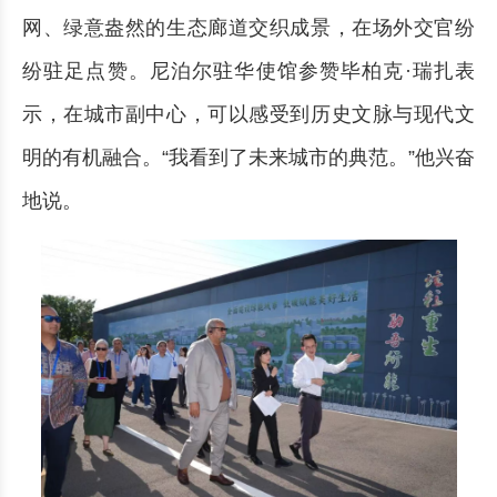
网、绿意盎然的生态廊道交织成景，在场外交官纷
纷驻足点赞。尼泊尔驻华使馆参赞毕柏克·瑞扎表
示，在城市副中心，可以感受到历史文脉与现代文
明的有机融合。“我看到了未来城市的典范。”他兴奋
地说。