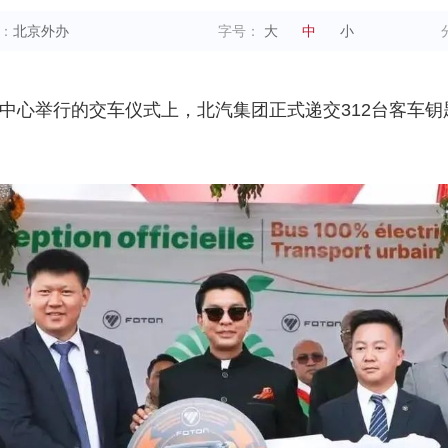
：
北京外办
字号：
大
中
小
展中心举行的交车仪式上，北汽集团正式递交312台客车