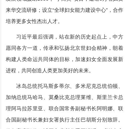
来华交流研修；设立“全球妇女能力建设中心”，合作
培养更多女性杰出人才。
习近平最后强调，站在新的历史起点上，中方
愿同各方一道，传承和弘扬北京世妇会精神，朝着
构建人类命运共同体的目标，加速妇女全面发展新
进程，共同创造人类更加美好的未来。
冰岛总统托马斯多蒂尔、多米尼克总统伯顿、
加纳总统马哈马、莫桑比克总理莱维、斯里兰卡总
理阿马拉苏里亚、联合国常务副秘书长阿明娜、联
合国副秘书长兼妇女署执行主任巴胡斯分别致辞。