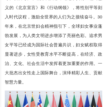
义的《北京宣言》和《行动纲领》，将性别平等刻
入时代议程，激励全世界的人们为之接续奋斗。30
年来，在北京世妇会精神指引下，全球妇女事业蓬
勃发展，为人类文明进步增添了亮丽色彩。追求男
女平等已经成为国际社会普遍共识，妇女赋权取得
显著进步，女性受教育水平不断提高，在经济、政
治、文化、社会生活中发挥着更加重要的作用。一
大批杰出女性走上国际舞台，演绎精彩人生、贡献
智慧力量。