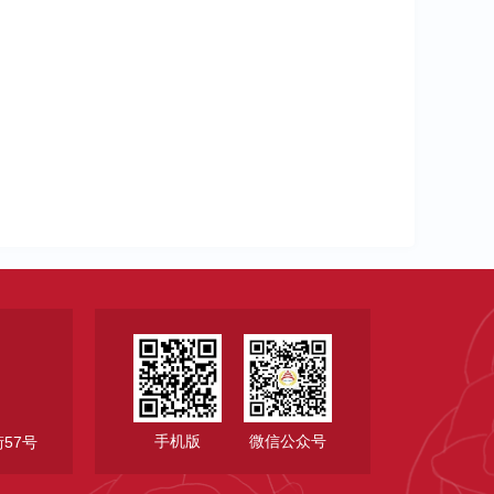
手机版
微信公众号
57号