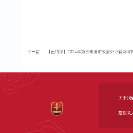
下一篇
【已结束】2024年第三季度市政府外办官网官微用
关于我
建议意