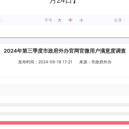
月24日】
源：
字号：
大
中
小
分享：