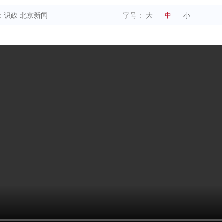
：
识政 北京新闻
字号：
大
中
小