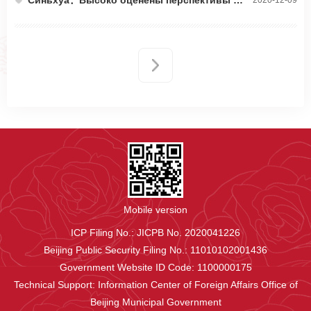
Синьхуа：Высоко оценены перспективы научно-технического и инновационного сотрудничества между столицами Китая и России
2020-12-09
Mobile version
ICP Filing No.: JICPB No. 2020041226
Beijing Public Security Filing No.: 11010102001436
Government Website ID Code: 1100000175
Technical Support: Information Center of Foreign Affairs Office of
Beijing Municipal Government