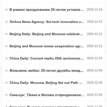
В рамках праздновании 25-летия установления дружественных отношений Пекин и Москва изучают опыты друг у друга в развитии городского транспорта в онлайн-конференции
2020-12-16
Xinhua News Agency: Sci-tech innovation cooperation between capital cities of China and Russia
2020-12-12
Beijing Daily: Beijing and Moscow celebrate 25th anniversary of sister-city ties
2020-12-12
Beijing and Moscow renew cooperation agreement at a transport-themed roundtable
2020-12-12
China Daily: Concert marks 25th anniversary of Moscow-Beijing ties
2020-12-10
Жэньминь жибао: 25-летие дружбы между Пекином и Москвой: плодотворные достижения и будущие перспективы
2020-12-09
China Daily: Moscow, Beijing Set out Path on Cooperation
2020-12-09
Синьхуа：Пекин и Москва отпраздновали 25-летие установления партнерских отношений
2020-12-09