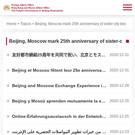
Home
>
Topics
> Beijing, Moscow mark 25th anniversary of sister-city ties
Beijing, Moscow mark 25th anniversary of sister-city tie
友好都市締結25周年を共同で祝い、北京とモスクワはオンラインで都市交通発展経験を分かち合う
2020-12-31
Beijing et Moscou fêtent leur 25e anniversaire de l'établissement du jumelage et échangent en ligne l'expérience du développement des transports urbains
2020-12-31
Beijing and Moscow Exchange Experience in Development of Urban Transport System Online, Celebrating the 25th Anniversary of Their Partner Relationship
2020-12-28
Beijing y Moscú aprenden mutuamente la experiencia en desarrollo de tráfico urbano en la nube
2020-12-25
Online-Erfahrungsaustausch in der Entwicklung des Stadtverkehrs zwischen Beijing und Moskau während der gemeinsamen Feier des 25-jährigen Jubiläums der Städtepartnerschaft
2020-12-25
2020-12-23