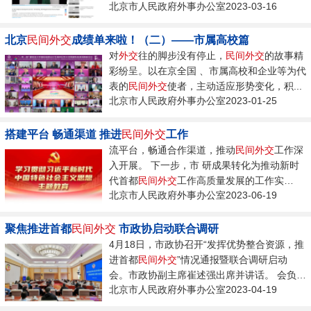
北京市人民政府外事办公室2023-03-16
北京
民间
外交
成绩单来啦！（二）——市属高校篇
对
外交
往的脚步没有停止，
民间
外交
的故事精
彩纷呈。以在京全国 、市属高校和企业等为代
表的
民间
外交
使者，主动适应形势变化，积...
北京市人民政府外事办公室2023-01-25
搭建平台 畅通渠道 推进
民间
外交
工作
流平台，畅通合作渠道，推动
民间
外交
工作深
入开展。 下一步，市 研成果转化为推动新时
代首都
民间
外交
工作高质量发展的工作实
北京市人民政府外事办公室2023-06-19
效。...
聚焦推进首都
民间
外交
市政协启动联合调研
4月18日，市政协召开“发挥优势整合资源，推
进首都
民间
外交
”情况通报暨联合调研启动
会。市政协副主席崔述强出席并讲话。 会负责
北京市人民政府外事办公室2023-04-19
同志通报了北京市开展
民间
外交
工作的基本情
况、存在困难和下一步工作思路。...