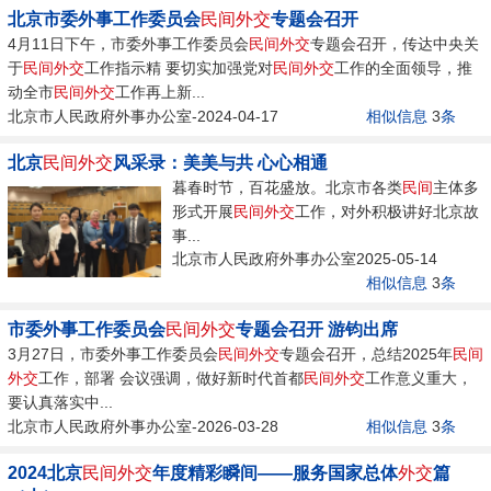
北京市委外事工作委员会
民间
外交
专题会召开
4月11日下午，市委外事工作委员会
民间
外交
专题会召开，传达中央关
于
民间
外交
工作指示精 要切实加强党对
民间
外交
工作的全面领导，推
动全市
民间
外交
工作再上新...
北京市人民政府外事办公室-2024-04-17
相似信息
3
条
北京
民间
外交
风采录：美美与共 心心相通
暮春时节，百花盛放。北京市各类
民间
主体多
形式开展
民间
外交
工作，对外积极讲好北京故
事...
北京市人民政府外事办公室2025-05-14
相似信息
3
条
市委外事工作委员会
民间
外交
专题会召开 游钧出席
3月27日，市委外事工作委员会
民间
外交
专题会召开，总结2025年
民间
外交
工作，部署 会议强调，做好新时代首都
民间
外交
工作意义重大，
要认真落实中...
北京市人民政府外事办公室-2026-03-28
相似信息
3
条
2024北京
民间
外交
年度精彩瞬间——服务国家总体
外交
篇