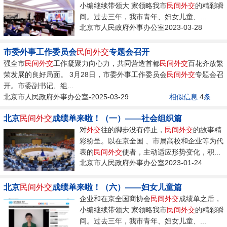
小编继续带领大 家领略我市
民间
外交
的精彩瞬
间。过去三年，我市青年、妇女儿童、...
北京市人民政府外事办公室2023-03-28
市委外事工作委员会
民间
外交
专题会召开
强全市
民间
外交
工作凝聚力向心力，共同营造首都
民间
外交
百花齐放繁
荣发展的良好局面。 3月28日，市委外事工作委员会
民间
外交
专题会召
开。市委副书记、组...
北京市人民政府外事办公室-2025-03-29
相似信息
4
条
北京
民间
外交
成绩单来啦！（一）——社会组织篇
对
外交
往的脚步没有停止，
民间
外交
的故事精
彩纷呈。以在京全国 、市属高校和企业等为代
表的
民间
外交
使者，主动适应形势变化，积...
北京市人民政府外事办公室2023-01-24
北京
民间
外交
成绩单来啦！（六）——妇女儿童篇
企业和在京全国商协会
民间
外交
成绩单之后，
小编继续带领大 家领略我市
民间
外交
的精彩瞬
间。过去三年，我市青年、妇女儿童、...