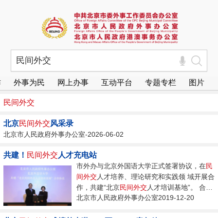
作
外事为民
网上办事
互动平台
专题专栏
图片
民间
外交
北京
民间
外交
风采录
北京市人民政府外事办公室-2026-06-02
共建！
民间
外交
人才充电站
市外办与北京外国语大学正式签署协议，在
民
间
外交
人才培养、理论研究和实践领 域开展合
作，共建“北京
民间
外交
人才培训基地”。 合作
北京市人民政府外事办公室2019-12-20
协议签署仪式...