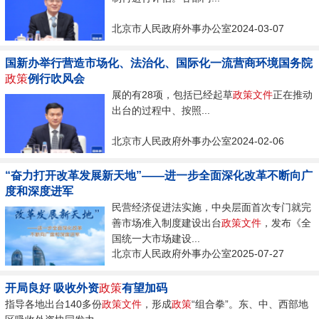
北京市人民政府外事办公室2024-03-07
国新办举行营造市场化、法治化、国际化一流营商环境国务院
政策
例行吹风会
展的有28项，包括已经起草
政策
文件
正在推动
出台的过程中、按照...
北京市人民政府外事办公室2024-02-06
“奋力打开改革发展新天地”——进一步全面深化改革不断向广
度和深度进军
民营经济促进法实施，中央层面首次专门就完
善市场准入制度建设出台
政策
文件
，发布《全
国统一大市场建设...
北京市人民政府外事办公室2025-07-27
开局良好 吸收外资
政策
有望加码
指导各地出台140多份
政策
文件
，形成
政策
“组合拳”。东、中、西部地