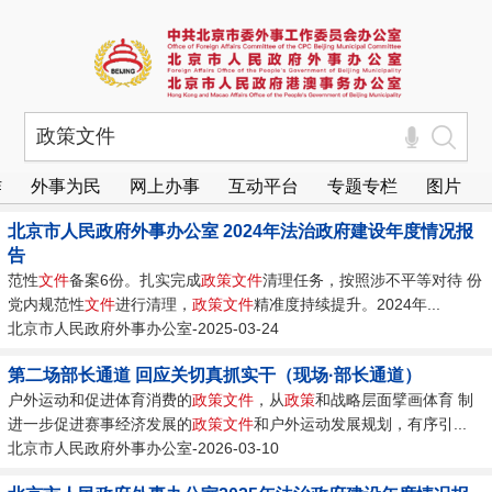
作
外事为民
网上办事
互动平台
专题专栏
图片
北京市人民政府外事办公室 2024年法治政府建设年度情况报
告
范性
文件
备案6份。扎实完成
政策
文件
清理任务，按照涉不平等对待 份
党内规范性
文件
进行清理，
政策
文件
精准度持续提升。2024年...
北京市人民政府外事办公室-2025-03-24
第二场部长通道 回应关切真抓实干（现场·部长通道）
户外运动和促进体育消费的
政策
文件
，从
政策
和战略层面擘画体育 制
进一步促进赛事经济发展的
政策
文件
和户外运动发展规划，有序引...
北京市人民政府外事办公室-2026-03-10