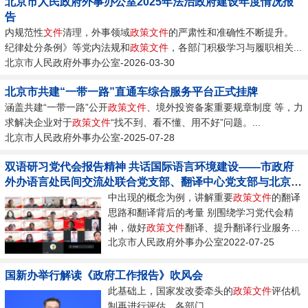
北京市人民政府外事办公室2025年法治政府建设年度情况报
告
内规范性
文件
清理，外事领域
政策
文件
的严肃性和准确性不断提升。
纪律处分条例》等党内法规和
政策
文件
，各部门积极学习与履职相关...
北京市人民政府外事办公室-2026-03-30
北京市共建“一带一路”直通车综合服务平台正式挂牌
涵盖共建“一带一路”公开
政策
文件
、境外投资备案重要规章制度 等，力
求解决企业对于
政策
文件
“找不到、看不懂、用不好”问题。...
北京市人民政府外事办公室-2025-07-28
双语研习党代会报告精神 共话国际语言环境建设——市政府
外办语言处民间交流处联合党支部、翻译中心党支部与北京市
翻译协会联合开展主题党日活动
中出现的概念为例，讲解重要
政策
文件
的翻译
思路和翻译背后的考量 别围绕学习党代会精
神，做好
政策
文件
翻译、提升翻译行业服务水
北京市人民政府外事办公室2022-07-25
平...
国新办举行解读《政府工作报告》吹风会
此基础上，国家发改委牵头的
政策
文件
评估机
制再进行评估。各部门...