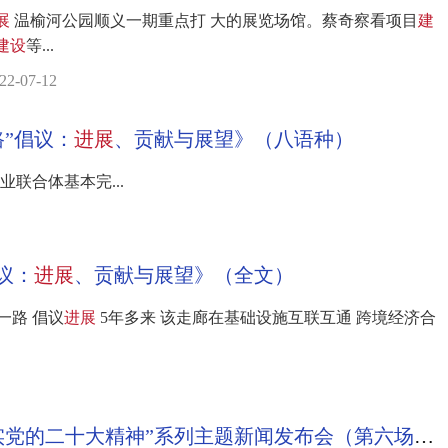
展
温榆河公园顺义一期重点打 大的展览场馆。蔡奇察看项目
建
建设
等...
07-12
”倡议：
进展
、贡献与展望》（八语种）
业联合体基本完...
议：
进展
、贡献与展望》（全文）
一路 倡议
进展
5年多来 该走廊在基础设施互联互通 跨境经济合
北京发布：“北京市贯彻落实党的二十大精神”系列主题新闻发布会（第六场）召开，全面推进北京国际交往中心功能