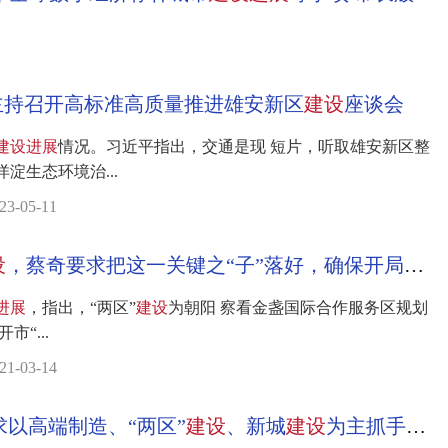
主持召开高标准高质量推进雄安新区
建设
座谈会
建设
进展
情况。习近平指出，交通是现 短片，听取雄安新区整
淀生态环境治...
05-11
设
，蔡奇要求把这一关键之“子”落好，确保开局之年见到新气象取得新突破
进展
，指出，“两区”
建设
为朝阳 察看金盏国际合作服务区规划
“...
03-14
以高端制造、“两区”
建设
、新城
建设
为主抓手，打造全市高精尖产业主阵地 平原新城看顺义