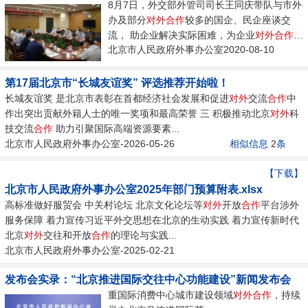
8月7日，外交部外管司司长王同庆带队与市外
办及部分
对外
合作
较多的国企、民企座谈交
流， 助企业解决实际困难，为企业
对外
合作
提
北京市人民政府外事办公室2020-08-10
供便利。 转载请注明来源：北京外办官方网
站...
第17届北京市“长城友谊奖” 评选推荐开始啦！
长城友谊奖 是北京市表彰在首都经济社会发展和促进
对外
交流
合作
中
作出突出贡献外籍人士的唯一奖项和最高荣誉 三 积极推动北京
对外
科
技交流
合作
助力引聚国际高端资源要素...
北京市人民政府外事办公室-2026-05-26
相似信息
2
条
【下载】
北京市人民政府外事办公室2025年部门预算附表.xlsx
高标准做好服贸会 中关村论坛 北京文化论坛等
对外
开放
合作
平台涉外
服务保障 着力宣传习近平外交思想在北京的生动实践 着力宣传新时代
北京
对外
交往和开放
合作
的理论与实践...
北京市人民政府外事办公室-2025-02-21
发布会实录：“北京推进国际交往中心功能建设”新闻发布会
重国际消费中心城市建设领域
对外
合作
，持续