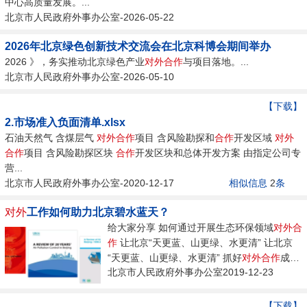
中心高质量发展。...
北京市人民政府外事办公室-2026-05-22
2026年北京绿色创新技术交流会在北京科博会期间举办
2026 》，务实推动北京绿色产业
对外
合作
与项目落地。...
北京市人民政府外事办公室-2026-05-10
【下载】
2.市场准入负面清单.xlsx
石油天然气 含煤层气
对外
合作
项目 含风险勘探和
合作
开发区域
对外
合作
项目 含风险勘探区块
合作
开发区块和总体开发方案 由指定公司专
营...
北京市人民政府外事办公室-2020-12-17
相似信息
2
条
对外
工作如何助力北京碧水蓝天？
给大家分享 如何通过开展生态环保领域
对外
合
作
让北京“天更蓝、山更绿、水更清” 让北京
“天更蓝、山更绿、水更清” 抓好
对外
合作
成果
北京市人民政府外事办公室2019-12-23
转化 助力北京绿色低碳发展 一 完善制度规
范...
【下载】