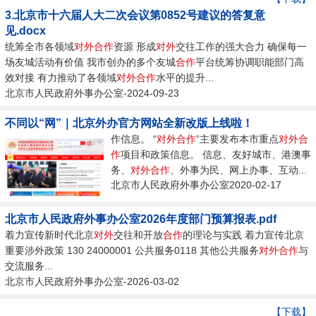
3.北京市十六届人大二次会议第0852号建议的答复意
见.docx
统筹全市各领域
对外
合作
资源 形成
对外
交往工作的强大合力 确保每一
场友城活动有价值 我市创办的多个友城
合作
平台统筹协调职能部门高
效对接 有力推动了各领域
对外
合作
水平的提升...
北京市人民政府外事办公室-2024-09-23
不同以“网”｜北京外办官方网站全新改版上线啦！
作信息。 “
对外
合作
”主要发布本市重点
对外
合
作
项目和政策信息。 信息、友好城市、港澳事
务、
对外
合作
、外事为民、网上办事、互动...
北京市人民政府外事办公室2020-02-17
北京市人民政府外事办公室2026年度部门预算报表.pdf
着力宣传新时代北京
对外
交往和开放
合作
的理论与实践 着力宣传北京
重要涉外政策 130 24000001 公共服务0118 其他公共服务
对外
合作
与
交流服务...
北京市人民政府外事办公室-2026-03-02
【下载】