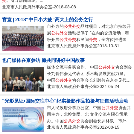
交
。引导群团组织、...
北京市人民政府外事办公室-2018-08-08
官宣 | 2018“中日小大使”高大上的公务之行
市外办的
公共
外交
品牌项目，对北京市持续开
展
公共
外交
活动提供了 ”在内的交流活动，积
极开展
公共
外交
和民间
外交
，全方位推进国
北京市人民政府外事办公室2018-10-31
际...
也门媒体在京参访 愿共同讲好中国故事
媒体交流与务实合作。 中国
公共
外交
协会副会
长刘碧伟会见代表团 系不断发展贡献力量。
中国
公共
外交
协会副会长刘碧伟在京会见代表
北京市人民政府外事办公室2024-05-24
团一行。...
“光影见证•国际交往中心”纪实摄影作品拍摄与征集活动启动
市人民政府外事办公室、中国
公共
外交
协会共
同主办，北控集团、北 文化交流有限公司承
办。中国
公共
外交
协会副会长罗林泉，市外办
北京市人民政府外事办公室2022-08-15
和北控集团相关负责同志出席启动仪式。...