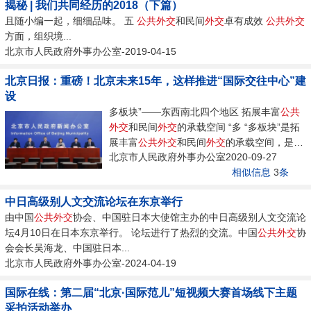
揭秘 | 我们共同经历的2018（下篇）
且随小编一起，细细品味。 五
公共
外交
和民间
外交
卓有成效
公共
外交
方面，组织境...
北京市人民政府外事办公室-2019-04-15
北京日报：重磅！北京未来15年，这样推进“国际交往中心”建
设
多板块”——东西南北四个地区 拓展丰富
公共
外交
和民间
外交
的承载空间 “多 “多板块”是拓
展丰富
公共
外交
和民间
外交
的承载空间，是多
北京市人民政府外事办公室2020-09-27
维度、全方...
相似信息
3
条
中日高级别人文交流论坛在东京举行
由中国
公共
外交
协会、中国驻日本大使馆主办的中日高级别人文交流论
坛4月10日在日本东京举行。 论坛进行了热烈的交流。中国
公共
外交
协
会会长吴海龙、中国驻日本...
北京市人民政府外事办公室-2024-04-19
国际在线：第二届“北京·国际范儿”短视频大赛首场线下主题
采拍活动举办