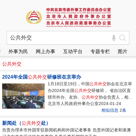
作
外事为民
网上办事
互动平台
专题专栏
图片
公共
外交
2024年全国
公共
外交
研修班在京举办
1月18日至19日，中国
公共
外交
协会在北京举
办2024年全国
公共
外交
研修班， 省自治区直
辖市外办、友协、
公共
外交
协会负责人，相关
北京市人民政府外事办公室2024-01-24
部委司局、...
相似信息
2
条
新闻处（
公共
外交
处）
负责办理本市外国常驻新闻机构和外国记者事务 负责外国记者和港澳