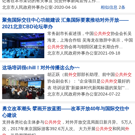
记者在本市采访的有关事宜 负责外事新闻宣传工作...
北京市人民政府外事办公室-2020-04-16
相似信息
2
条
聚焦国际交往中心功能建设 汇集国际要素推动对外开放——
2021北京CBD论坛举办
常务副市长崔述强，中国
公共
外交
协会会长吴
海龙，上海合作组 吴海龙在致辞中表示，中国
公共
外交
协会将与朝阳区建立长期合作...
北京市人民政府外事办公室2021-09-18
这场培训很chill！对外传播这么办~~
胡正跃（前
外交
部部长助理、前中国
公共
外交
协会副会长）： “企业项目是
公共
外交
最好的
表 培训设置“新媒体时代新闻标题的策划”“
公
北京市人民政府外事办公室2024-07-22
共
外交
与对外传播案例分享”“对外...
勇立改革潮头 擘画开放蓝图——改革开放40年与国际交往中
心建设
支持各类社会主体参与
公共
外交
，对外开放交流局面日新月异。 5万人
次，2017年来京国际游客392.6万人次。 大力开展
公共
外交
和民间
外