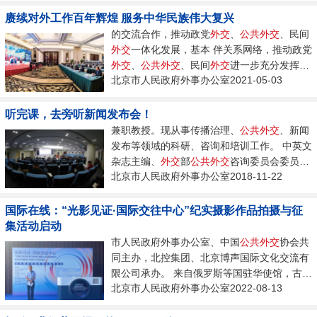
赓续对外工作百年辉煌 服务中华民族伟大复兴
的交流合作，推动政党
外交
、
公共
外交
、民间
外交
一体化发展，基本 伴关系网络，推动政党
外交
、
公共
外交
、民间
外交
进一步充分发挥
北京市人民政府外事办公室2021-05-03
合...
听完课，去旁听新闻发布会！
兼职教授。现从事传播治理、
公共
外交
、新闻
发布等领域的科研、咨询和培训工作。 中英文
杂志主编、
外交
部
公共
外交
咨询委员会委员、
北京市人民政府外事办公室2018-11-22
东盟地区论...
国际在线：“光影见证·国际交往中心”纪实摄影作品拍摄与征
集活动启动
市人民政府外事办公室、中国
公共
外交
协会共
同主办，北控集团、北京博声国际文化交流有
限公司承办。 来自俄罗斯等国驻华使馆，古
北京市人民政府外事办公室2022-08-13
巴、蒙古、菲律宾、伊朗等国
外交
官，中国
公
共
外交
协会以及“北京外事”粉丝中...